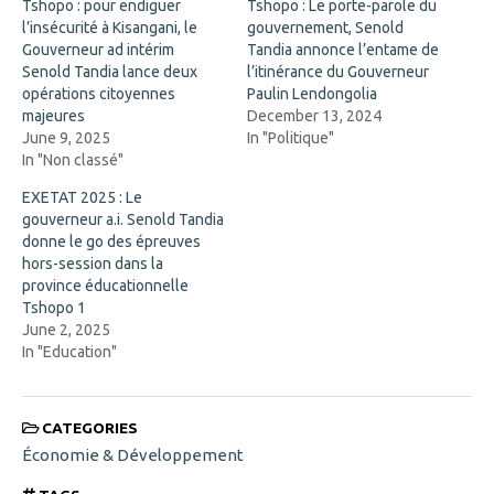
k
i
Tshopo : pour endiguer
Tshopo : Le porte-parole du
(
n
l’insécurité à Kisangani, le
O
n
gouvernement, Senold
p
e
Gouverneur ad intérim
Tandia annonce l’entame de
e
w
n
w
Senold Tandia lance deux
l’itinérance du Gouverneur
s
i
opérations citoyennes
Paulin Lendongolia
i
n
n
d
majeures
December 13, 2024
n
o
June 9, 2025
In "Politique"
e
w
w
)
In "Non classé"
w
i
EXETAT 2025 : Le
n
d
gouverneur a.i. Senold Tandia
o
donne le go des épreuves
w
)
hors-session dans la
province éducationnelle
Tshopo 1
June 2, 2025
In "Education"
CATEGORIES
Économie & Développement