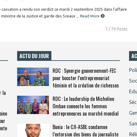
 cassation a rendu son verdict ce mardi 2 septembre 2025 dans l'affaire
n ministre de la Justice et garde des Sceaux ...
Read More
7 / 79 Posts
ACTU DU JOUR
AC
RDC : Synergie gouvernement-FEC
Pol
pour booster l’entrepreneuriat
Soc
féminin et la création de richesses
Edu
r la
RDC : Le leadership de Micheline
Séc
Ombae connecte les femmes
oine
entrepreneures au marché mondial
Gen
our
San
Bunia : le CJI-ASBL condamne
ente
l’extorsion des biens du journaliste
Rél