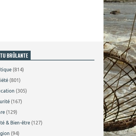
TU BRÛLANTE
itique
(814)
iété
(801)
cation
(305)
urité
(167)
re
(129)
té & Bien-être
(127)
igion
(94)