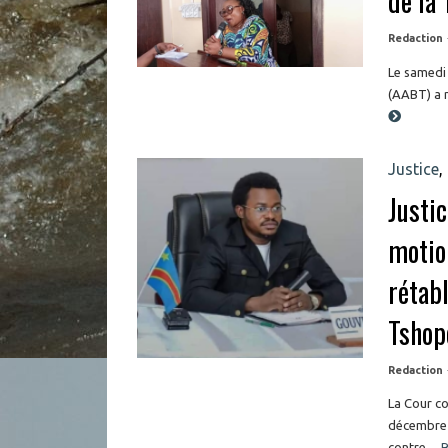
de la
Redaction
Le samedi
(AABT) a m
Justice
,
Justic
motio
rétabl
Tshop
Redaction
La Cour co
décembre 
contre ...