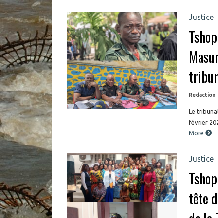
Justice
Tshop
Masum
tribun
Redaction
Le tribuna
février 20
More
Justice
Tshop
tête 