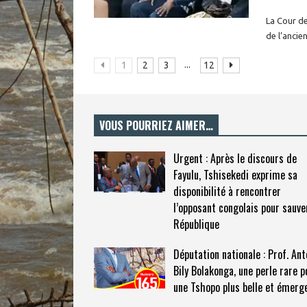
La Cour de
de l’ancie
...
1
2
3
12
VOUS POURRIEZ AIMER…
Urgent : Après le discours de
Fayulu, Tshisekedi exprime sa
disponibilité à rencontrer
l’opposant congolais pour sauve
République
Députation nationale : Prof. Ant
Bily Bolakonga, une perle rare p
une Tshopo plus belle et émerg