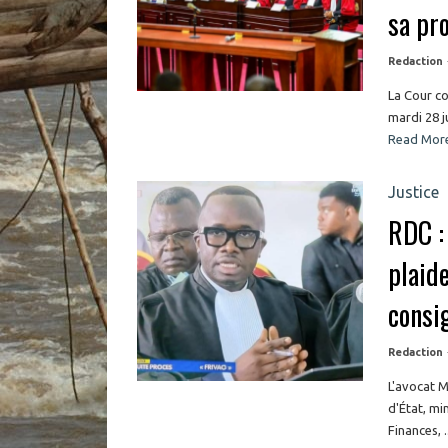
sa pr
Redaction
La Cour co
mardi 28 ju
Read Mor
Justice
RDC :
plaide
consig
Redaction
L'avocat 
d'État, mi
Finances, ..