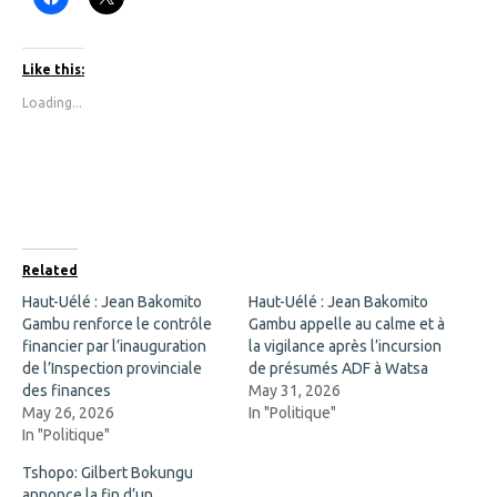
l
l
i
i
c
c
k
k
t
t
Like this:
o
o
s
s
Loading...
h
h
a
a
r
r
e
e
o
o
n
n
F
X
a
(
c
O
e
p
b
e
o
n
Related
o
s
k
i
Haut-Uélé : Jean Bakomito
Haut-Uélé : Jean Bakomito
(
n
Gambu renforce le contrôle
O
n
Gambu appelle au calme et à
p
e
financier par l’inauguration
la vigilance après l’incursion
e
w
n
w
de l’Inspection provinciale
de présumés ADF à Watsa
s
i
des finances
May 31, 2026
i
n
n
d
May 26, 2026
In "Politique"
n
o
In "Politique"
e
w
w
)
w
Tshopo: Gilbert Bokungu
i
annonce la fin d’un