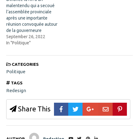
n
d
malentendu qui a secoué
o
l’assemblée provinciale
w
)
après une importante
réunion convoquée autour
de la gouverneure
September 26, 2022
In "Politique"
CATEGORIES
Politique
TAGS
Redesign
Share This
AUTHOR
Redaction