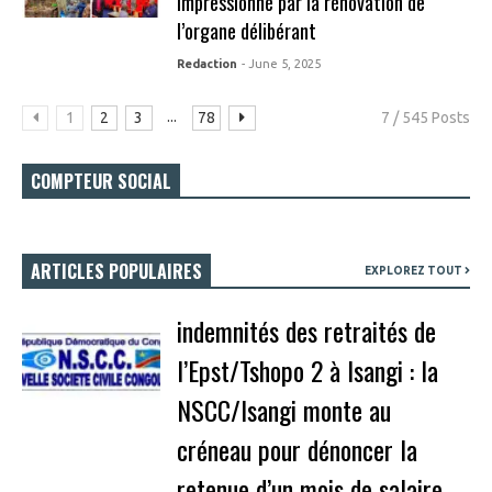
impressionné par la rénovation de
l’organe délibérant
Redaction
- June 5, 2025
...
1
2
3
78
7 / 545 Posts
COMPTEUR SOCIAL
ARTICLES POPULAIRES
EXPLOREZ TOUT
indemnités des retraités de
l’Epst/Tshopo 2 à Isangi : la
NSCC/Isangi monte au
créneau pour dénoncer la
retenue d’un mois de salaire