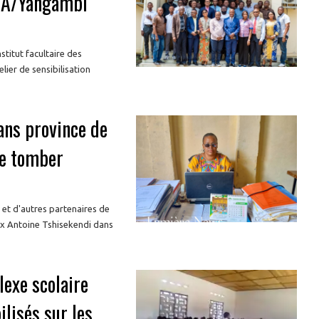
IFA/Yangambi
titut facultaire des
ier de sensibilisation
ans province de
de tomber
 et d'autres partenaires de
élix Antoine Tshisekendi dans
lexe scolaire
lisés sur les