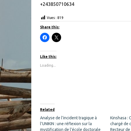
+243850710634
Vues :
819
Share this:
C
C
l
l
i
i
c
c
k
k
t
t
Like this:
o
o
s
s
Loading...
h
h
a
a
r
r
e
e
o
o
n
n
F
X
a
(
c
O
e
p
b
e
o
n
Related
o
s
k
i
Analyse de l’incident tragique à
Kinshasa : 
(
n
l’UNIKIN : une réflexion sur la
O
n
chargé de 
p
e
mystification de l’école doctorale
Recteur de 