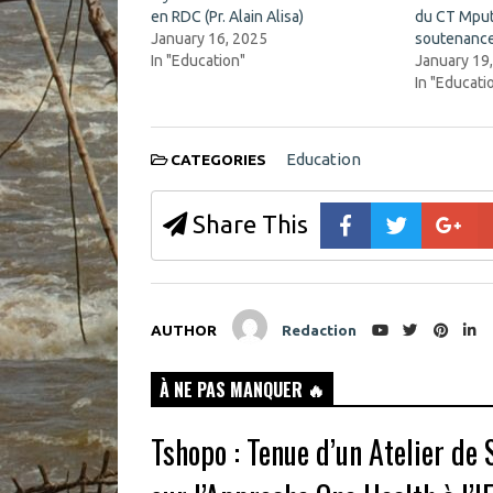
e
w
n
w
en RDC (Pr. Alain Alisa)
du CT Mput
s
i
January 16, 2025
soutenanc
i
n
n
d
In "Education"
January 19
n
o
In "Educati
e
w
w
)
w
i
n
d
Education
CATEGORIES
o
w
)
Share This
AUTHOR
Redaction
À NE PAS MANQUER 🔥
Tshopo : Tenue d’un Atelier de 