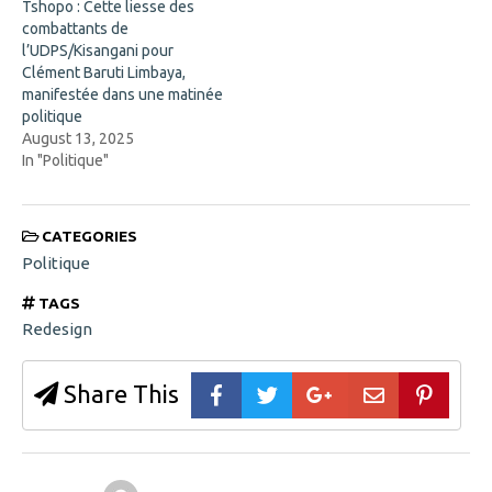
w
Tshopo : Cette liesse des
i
combattants de
n
d
l’UDPS/Kisangani pour
o
Clément Baruti Limbaya,
w
)
manifestée dans une matinée
politique
August 13, 2025
In "Politique"
CATEGORIES
Politique
TAGS
Redesign
Share This