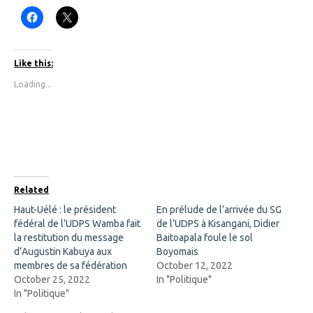
C
C
l
l
i
i
c
c
k
k
t
t
Like this:
o
o
s
s
Loading...
h
h
a
a
r
r
e
e
o
o
n
n
F
X
a
(
c
O
e
p
b
e
o
n
Related
o
s
k
i
Haut-Uélé : le président
En prélude de l’arrivée du SG
(
n
fédéral de l’UDPS Wamba fait
O
n
de l’UDPS à Kisangani, Didier
p
e
la restitution du message
Baitoapala foule le sol
e
w
n
w
d’Augustin Kabuya aux
Boyomais
s
i
membres de sa fédération
October 12, 2022
i
n
n
d
October 25, 2022
In "Politique"
n
o
In "Politique"
e
w
w
)