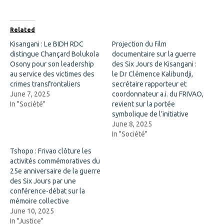
a
(
c
O
e
p
b
e
o
n
Related
o
s
k
i
Kisangani : Le BIDH RDC
Projection du film
(
n
distingue Chançard Bolukola
O
n
documentaire sur la guerre
p
e
Osony pour son leadership
des Six Jours de Kisangani :
e
w
n
w
au service des victimes des
le Dr Clémence Kalibundji,
s
i
crimes transfrontaliers
secrétaire rapporteur et
i
n
n
d
June 7, 2025
coordonnateur a.i. du FRIVAO,
n
o
In "Société"
revient sur la portée
e
w
w
)
symbolique de l’initiative
w
June 8, 2025
i
n
In "Société"
d
o
Tshopo : Frivao clôture les
w
)
activités commémoratives du
25e anniversaire de la guerre
des Six Jours par une
conférence-débat sur la
mémoire collective
June 10, 2025
In "Justice"