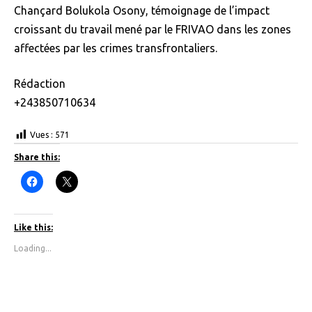
Chançard Bolukola Osony, témoignage de l’impact
croissant du travail mené par le FRIVAO dans les zones
affectées par les crimes transfrontaliers.
Rédaction
+243850710634
Vues :
571
Share this:
C
C
l
l
i
i
c
c
k
k
t
t
Like this:
o
o
s
s
Loading...
h
h
a
a
r
r
e
e
o
o
n
n
F
X