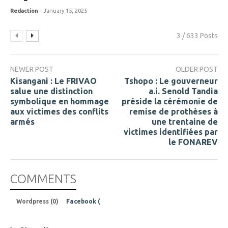
Redaction
- January 15, 2025
3 / 633 Posts
NEWER POST
OLDER POST
Kisangani : Le FRIVAO
Tshopo : Le gouverneur
salue une distinction
a.i. Senold Tandia
symbolique en hommage
préside la cérémonie de
aux victimes des conflits
remise de prothèses à
armés
une trentaine de
victimes identifiées par
le FONAREV
COMMENTS
Wordpress (0)
Facebook (