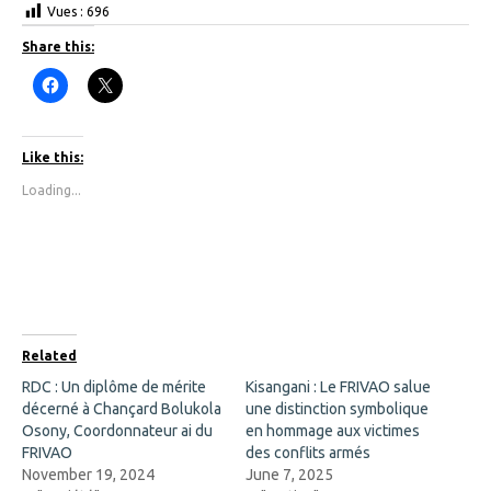
Vues :
696
Share this:
C
C
l
l
i
i
c
c
k
k
t
t
Like this:
o
o
s
s
Loading...
h
h
a
a
r
r
e
e
o
o
n
n
F
X
a
(
c
O
e
p
b
e
o
n
Related
o
s
k
i
RDC : Un diplôme de mérite
Kisangani : Le FRIVAO salue
(
n
décerné à Chançard Bolukola
O
n
une distinction symbolique
p
e
Osony, Coordonnateur ai du
en hommage aux victimes
e
w
n
w
FRIVAO
des conflits armés
s
i
November 19, 2024
June 7, 2025
i
n