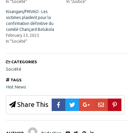
n
d
In "Société"
In "Justice"
n
o
e
w
Kisangani/FRIVAO : Les
w
)
w
victimes plaident pour la
i
confirmation définitive du
n
d
comité Chançard Bolukola
o
February 23, 2025
w
)
In "Société"
CATEGORIES
Société
TAGS
Hot News
Share This