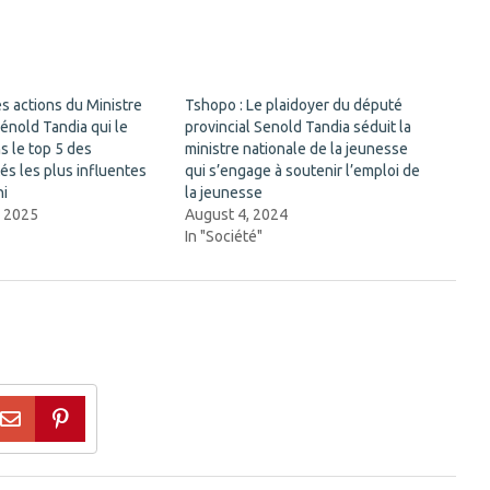
s actions du Ministre
Tshopo : Le plaidoyer du député
Sénold Tandia qui le
provincial Senold Tandia séduit la
s le top 5 des
ministre nationale de la jeunesse
és les plus influentes
qui s’engage à soutenir l’emploi de
ni
la jeunesse
, 2025
August 4, 2024
"
In "Société"