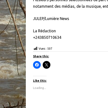
notamment des médias, de la musique, ent
JULEP/Lumière News
La Rédaction
+243850710634
Vues :
507
Share this:
C
C
l
l
i
i
c
c
k
k
t
t
Like this:
o
o
s
s
Loading...
h
h
a
a
r
r
e
e
o
o
n
n
F
X