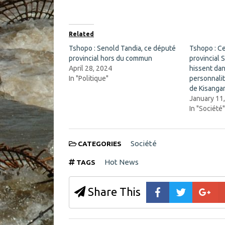
a
(
c
O
e
p
b
e
o
n
Related
o
s
k
i
Tshopo : Senold Tandia, ce député
Tshopo : Ce
(
n
provincial hors du commun
O
n
provincial 
p
e
April 28, 2024
hissent dan
e
w
n
w
In "Politique"
personnalit
s
i
de Kisanga
i
n
n
d
January 11
n
o
In "Société
e
w
w
)
w
i
n
d
Société
CATEGORIES
o
w
Hot News
TAGS
)
Share This