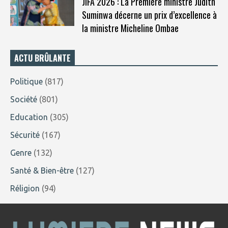
JIFA 2026 : La Première ministre Judith
Suminwa décerne un prix d’excellence à
la ministre Micheline Ombae
ACTU BRÛLANTE
Politique
(817)
Société
(801)
Education
(305)
Sécurité
(167)
Genre
(132)
Santé & Bien-être
(127)
Réligion
(94)