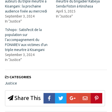
auteurs du triple meurtre à
O
n
meurtre du brigadier Kabeya
p
e
Kisangani : la prochaine
Senda Fiston à Kinshasa
e
w
n
w
audience fixée au mercredi
April 5, 2025
s
i
September 3, 2024
In "Justice"
i
n
n
d
In "Justice"
n
o
e
w
Tshopo : Satisfecit de la
w
)
w
population sur
i
l’accompagnement du
n
d
FONAREV aux victimes d’un
o
triple meurtre à Kisangani
w
)
September 3, 2024
In "Justice"
CATEGORIES
Justice
Share This