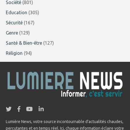
Société
(801)
Education
(305)
Sécurité
(167)
Genre
(129)
Santé & Bien-être
(127)
Réligion
(94)
Lumière News, votre source incontournable d’actualités chaudes,
percutantes et en temps réel. Ici, chaque information éclaire votre