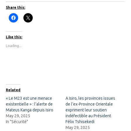
Share this:
C
C
l
l
i
i
c
c
k
k
t
t
Like this:
o
o
s
s
Loading...
h
h
a
a
r
r
e
e
o
o
n
n
F
X
a
(
c
O
e
p
b
e
o
n
Related
o
s
k
i
« Le M23 est une menace
A Isiro, les provinces issues
(
n
existentielle » : l’alerte de
O
n
de l’ex-Province Orientale
p
e
Mateus Kanga depuis Isiro
expriment leur soutien
e
w
n
w
May 29, 2025
indéfectible au Président
s
i
In "Sécurité"
Félix Tshisekedi
i
n
n
d
May 29, 2025