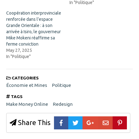
n
o
In "Politique"
e
w
w
)
w
Coopération interprovinciale
i
renforcée dans l’espace
n
d
Grande Orientale : à son
o
arrivée à Isiro, le gouverneur
w
)
Mike Mokeni réaffirme sa
ferme conviction
May 27, 2025
In "Politique"
CATEGORIES
Économie et Mines
Politique
TAGS
Make Money Online
Redesign
Share This