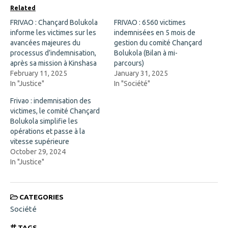
o
n
Related
o
s
k
i
FRIVAO : Chançard Bolukola
FRIVAO : 6560 victimes
(
n
informe les victimes sur les
O
n
indemnisées en 5 mois de
p
e
avancées majeures du
gestion du comité Chançard
e
w
n
w
processus d’indemnisation,
Bolukola (Bilan à mi-
s
i
après sa mission à Kinshasa
parcours)
i
n
n
d
February 11, 2025
January 31, 2025
n
o
In "Justice"
In "Société"
e
w
w
)
w
Frivao : indemnisation des
i
victimes, le comité Chançard
n
d
Bolukola simplifie les
o
opérations et passe à la
w
)
vitesse supérieure
October 29, 2024
In "Justice"
CATEGORIES
Société
TAGS