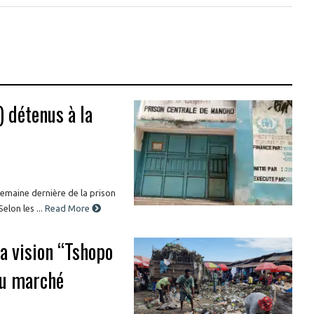
) détenus à la
 semaine dernière de la prison
lon les ...
Read More
la vision “Tshopo
 au marché