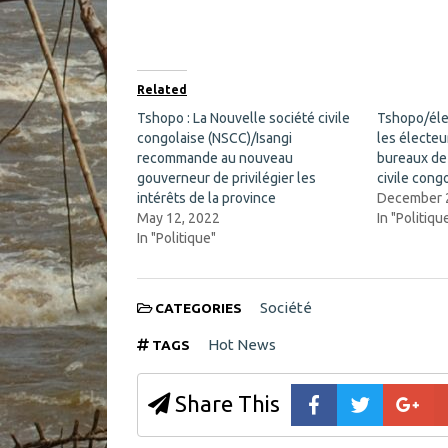
n
n
F
X
a
(
c
O
e
p
b
e
o
n
Related
o
s
k
i
Tshopo : La Nouvelle société civile
Tshopo/élec
(
n
congolaise (NSCC)/Isangi
O
n
les électeu
p
e
recommande au nouveau
bureaux de
e
w
n
w
gouverneur de privilégier les
civile congo
s
i
intérêts de la province
December 
i
n
n
d
May 12, 2022
In "Politiqu
n
o
In "Politique"
e
w
w
)
w
i
n
d
Société
CATEGORIES
o
w
Hot News
TAGS
)
Share This