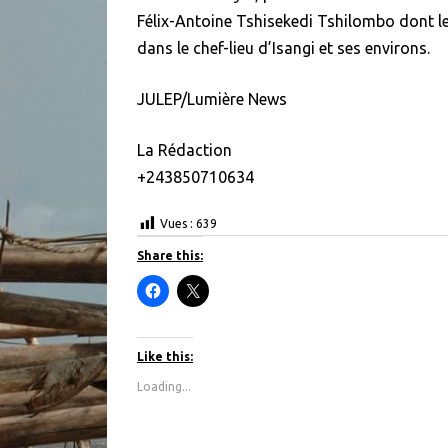
Félix-Antoine Tshisekedi Tshilombo dont l
dans le chef-lieu d’Isangi et ses environs.
JULEP/Lumière News
La Rédaction
+243850710634
Vues :
639
Share this:
C
C
l
l
i
i
c
c
k
k
t
t
Like this:
o
o
s
s
Loading...
h
h
a
a
r
r
e
e
o
o