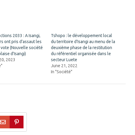
tions 2033 : A Isangi,
Tshopo : le développement local
rs ont pris d’assaut les
du territoire d’Isangi au menu de la
 vote (Nouvelle société
deuxième phase de la restitution
laise d’Isangi)
du référentiel organisée dans le
20, 2023
secteur Luete
e"
June 21, 2022
In "Société"