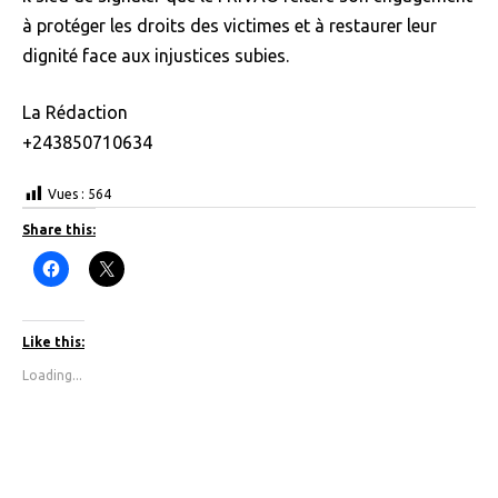
à protéger les droits des victimes et à restaurer leur
dignité face aux injustices subies.
La Rédaction
+243850710634
Vues :
564
Share this:
C
C
l
l
i
i
c
c
k
k
t
t
Like this:
o
o
s
s
Loading...
h
h
a
a
r
r
e
e
o
o
n
n
F
X
a
(
c
O