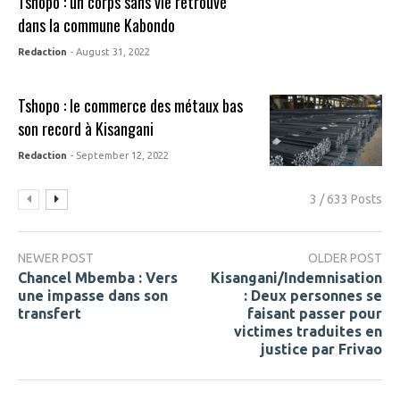
Tshopo : un corps sans vie retrouvé
dans la commune Kabondo
Redaction
- August 31, 2022
Tshopo : le commerce des métaux bas
son record à Kisangani
Redaction
- September 12, 2022
3 / 633 Posts
NEWER POST
OLDER POST
Chancel Mbemba : Vers
Kisangani/Indemnisation
une impasse dans son
: Deux personnes se
transfert
faisant passer pour
victimes traduites en
justice par Frivao