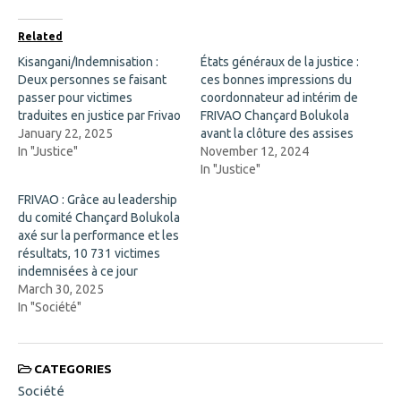
e
p
b
e
o
n
Related
o
s
k
i
Kisangani/Indemnisation :
États généraux de la justice :
(
n
Deux personnes se faisant
O
n
ces bonnes impressions du
p
e
passer pour victimes
coordonnateur ad intérim de
e
w
n
w
traduites en justice par Frivao
FRIVAO Chançard Bolukola
s
i
January 22, 2025
avant la clôture des assises
i
n
n
d
In "Justice"
November 12, 2024
n
o
In "Justice"
e
w
w
)
w
FRIVAO : Grâce au leadership
i
du comité Chançard Bolukola
n
d
axé sur la performance et les
o
résultats, 10 731 victimes
w
)
indemnisées à ce jour
March 30, 2025
In "Société"
CATEGORIES
Société