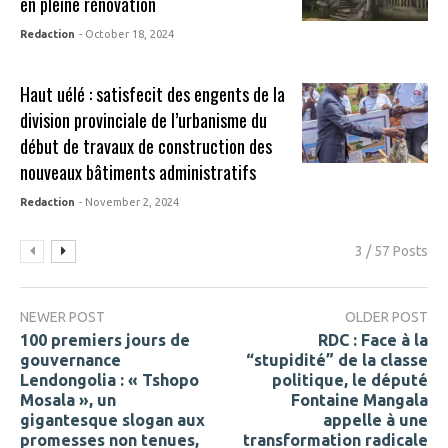
en pleine rénovation
Redaction
- October 18, 2024
Haut uélé : satisfecit des engents de la
division provinciale de l’urbanisme du
début de travaux de construction des
nouveaux bâtiments administratifs
Redaction
- November 2, 2024
3 / 57 Posts
NEWER POST
OLDER POST
100 premiers jours de
RDC : Face à la
gouvernance
“stupidité” de la classe
Lendongolia : « Tshopo
politique, le député
Mosala », un
Fontaine Mangala
gigantesque slogan aux
appelle à une
promesses non tenues,
transformation radicale