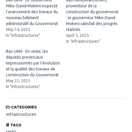
Bas-Uélé : Le Gouverneur
Bas-Uélé/Avancement
(
n
Mike-David Mokeni inspecte
O
n
prometteur de la
p
e
l’avancement des travaux du
construction du gouvernorat
e
w
n
w
nouveau bâtiment
: le gouverneur Mike-David
s
i
administratif du Gouvernorat
Mokeni satisfait des progrès
i
n
n
d
May 14, 2025
réalisés
n
o
In "Infrastructures"
April 5, 2025
e
w
w
)
In "Infrastructures"
w
i
Bas-Uélé : En visite, les
n
d
députés provinciaux
o
impressionnés par l’évolution
w
)
et la qualité des travaux de
construction du Gouvernorat
May 22, 2025
In "Infrastructures"
CATEGORIES
Infrastructures
TAGS
MMO