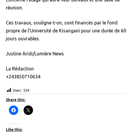
réunion.
Ces travaux, souligne-t-on, sont financés par le fond
propre de l’Université de Kisangani pour une durée de 60
jours ouvrables.
Justine Aridi/Lumière News
La Rédaction
+243850710634
Vues :
536
Share this:
C
C
l
l
i
i
c
c
k
k
t
t
Like this: