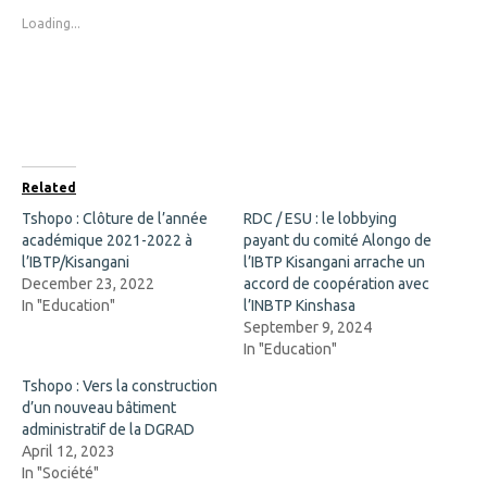
o
o
s
s
Loading...
h
h
a
a
r
r
e
e
o
o
n
n
F
X
a
(
c
O
e
p
b
e
o
n
Related
o
s
k
i
Tshopo : Clôture de l’année
RDC / ESU : le lobbying
(
n
académique 2021-2022 à
O
n
payant du comité Alongo de
p
e
l’IBTP/Kisangani
l’IBTP Kisangani arrache un
e
w
n
w
December 23, 2022
accord de coopération avec
s
i
In "Education"
l’INBTP Kinshasa
i
n
n
d
September 9, 2024
n
o
In "Education"
e
w
w
)
w
Tshopo : Vers la construction
i
d’un nouveau bâtiment
n
d
administratif de la DGRAD
o
April 12, 2023
w
)
In "Société"