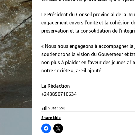
Le Président du Conseil provincial de la Je
engagement envers l’unité et la cohésion de
préservation et la consolidation de l’intégr
« Nous nous engageons à accompagner la j
soutiendrons la vision du Gouverneur et tra
non plus à plaider en faveur des jeunes afin
notre société », a-t-il ajouté.
La Rédaction
+243850710634
Vues :
596
Share this:
C
C
l
l