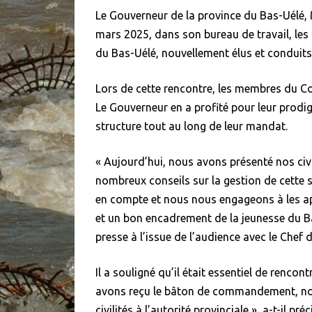
Le Gouverneur de la province du Bas-Uélé,
mars 2025, dans son bureau de travail, les
du Bas-Uélé, nouvellement élus et conduit
Lors de cette rencontre, les membres du Cons
Le Gouverneur en a profité pour leur prodigu
structure tout au long de leur mandat.
« Aujourd’hui, nous avons présenté nos civi
nombreux conseils sur la gestion de cette 
en compte et nous nous engageons à les ap
et un bon encadrement de la jeunesse du B
presse à l’issue de l’audience avec le Chef d
Il a souligné qu’il était essentiel de rencon
avons reçu le bâton de commandement, nou
civilités à l’autorité provinciale », a-t-il préc