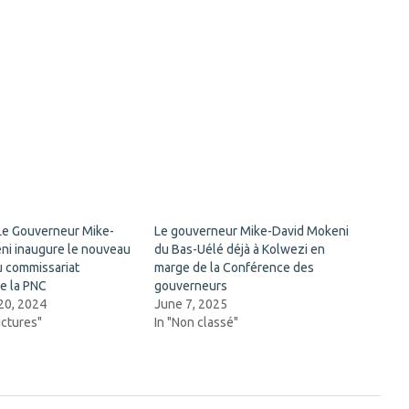
 Le Gouverneur Mike-
Le gouverneur Mike-David Mokeni
ni inaugure le nouveau
du Bas-Uélé déjà à Kolwezi en
u commissariat
marge de la Conférence des
de la PNC
gouverneurs
20, 2024
June 7, 2025
uctures"
In "Non classé"