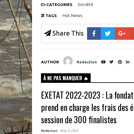
o
Société
CATEGORIES
w
)
Hot News
TAGS
Share This
AUTHOR
Redaction
À NE PAS MANQUER 🔥
EXETAT 2022-2023 : La fondat
prend en charge les frais des 
session de 300 finalistes
Redaction
- May 5, 2023