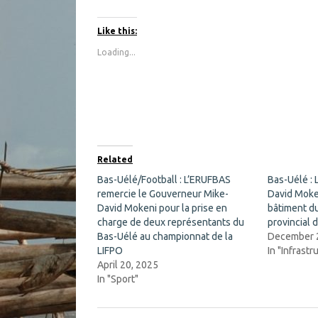
i
i
c
c
k
k
t
t
Like this:
o
o
s
s
Loading...
h
h
a
a
r
r
e
e
o
o
n
n
F
X
a
(
c
O
e
p
b
e
o
n
Related
o
s
k
i
Bas-Uélé/Football : L’ERUFBAS
Bas-Uélé :
(
n
remercie le Gouverneur Mike-
O
n
David Moke
p
e
David Mokeni pour la prise en
bâtiment d
e
w
n
w
charge de deux représentants du
provincial 
s
i
Bas-Uélé au championnat de la
December 
i
n
n
d
LIFPO
In "Infrastr
n
o
April 20, 2025
e
w
w
)
In "Sport"
w
i
n
d