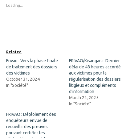
s
s
Loading...
h
h
a
a
r
r
e
e
o
o
n
n
F
X
a
(
c
O
e
p
b
e
o
n
Related
o
s
k
i
Frivao : Vers la phase finale
FRIVAO/Kisangani : Dernier
(
n
de traitement des dossiers
O
n
délai de 48 heures accordé
p
e
des victimes
aux victimes pour la
e
w
n
w
October 31, 2024
régularisation des dossiers
s
i
In "Société"
litigieux et compléments
i
n
n
d
d’information
n
o
March 22, 2025
e
w
w
)
In "Société"
w
i
FRIVAO : Déploiement des
n
d
enquêteurs envue de
o
recueillir des preuves
w
)
pouvant certifier les