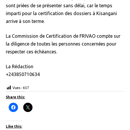
sont priées de se présenter sans délai, car le temps
imparti pour la certification des dossiers à Kisangani
arrive à son terme.
La Commission de Certification de FRIVAO compte sur
la diligence de toutes les personnes concernées pour
respecter ces échéances.
La Rédaction
+243850710634
Vues :
657
Share this:
C
C
l
l
i
i
c
c
k
k
t
t
Like this:
o
o