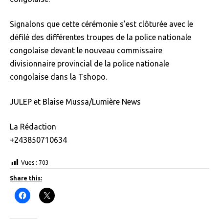
Signalons que cette cérémonie s’est clôturée avec le
défilé des différentes troupes de la police nationale
congolaise devant le nouveau commissaire
divisionnaire provincial de la police nationale
congolaise dans la Tshopo.
JULEP et Blaise Mussa/Lumière News
La Rédaction
+243850710634
Vues :
703
Share this:
C
C
l
l
i
i
c
c