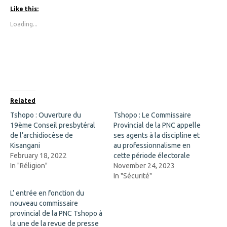
k
k
t
t
Like this:
o
o
s
s
Loading...
h
h
a
a
r
r
e
e
o
o
n
n
F
X
a
(
c
O
e
p
b
e
o
n
Related
o
s
k
i
Tshopo : Ouverture du
Tshopo : Le Commissaire
(
n
19ème Conseil presbytéral
O
n
Provincial de la PNC appelle
p
e
de l’archidiocèse de
ses agents à la discipline et
e
w
n
w
Kisangani
au professionnalisme en
s
i
February 18, 2022
cette période électorale
i
n
n
d
In "Réligion"
November 24, 2023
n
o
In "Sécurité"
e
w
w
)
w
L’ entrée en fonction du
i
nouveau commissaire
n
d
provincial de la PNC Tshopo à
o
la une de la revue de presse
w