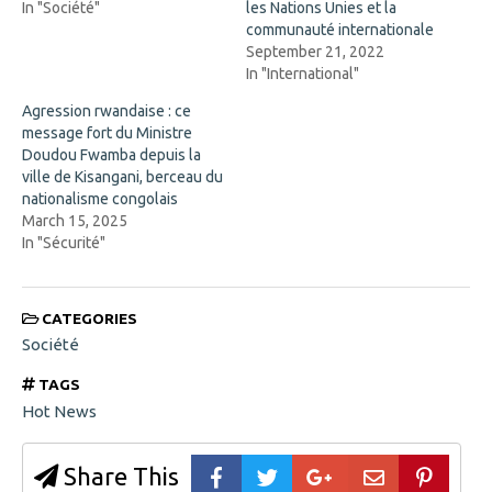
In "Société"
les Nations Unies et la
i
n
n
d
communauté internationale
n
o
September 21, 2022
e
w
w
)
In "International"
w
i
Agression rwandaise : ce
n
d
message fort du Ministre
o
Doudou Fwamba depuis la
w
)
ville de Kisangani, berceau du
nationalisme congolais
March 15, 2025
In "Sécurité"
CATEGORIES
Société
TAGS
Hot News
Share This