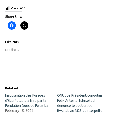
Vues :
696
Share this:
C
C
l
l
i
i
c
c
k
k
t
t
Like this:
o
o
s
s
Loading...
h
h
a
a
r
r
e
e
o
o
n
n
F
X
a
(
c
O
e
p
b
e
o
n
Related
o
s
k
i
Inauguration des Forages
ONU : Le Président congolais
(
n
d’Eau Potable à Isiro par la
O
n
Félix Antoine Tshisekedi
p
e
Fondation Doudou Fwamba
dénonce le soutien du
e
w
n
w
February 15, 2026
Rwanda au M23 et interpelle
s
i