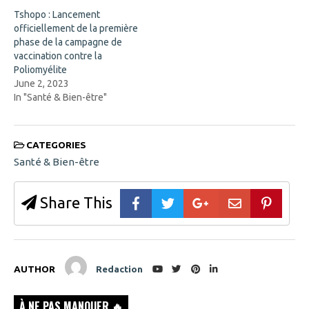
e
w
Tshopo : Lancement
w
)
w
officiellement de la première
i
phase de la campagne de
n
d
vaccination contre la
o
Poliomyélite
w
)
June 2, 2023
In "Santé & Bien-être"
CATEGORIES
Santé & Bien-être
Share This
AUTHOR
Redaction
À NE PAS MANQUER 🔥