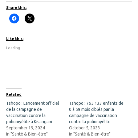
Share this:
C
C
l
l
i
i
c
c
k
k
t
t
Like this:
o
o
s
s
Loading...
h
h
a
a
r
r
e
e
o
o
n
n
F
X
a
(
c
O
e
p
b
e
o
n
Related
o
s
k
i
Tshopo : Lancement officiel
Tshopo : 765 133 enfants de
(
n
de la campagne de
O
n
0 à 59 mois ciblés par la
p
e
vaccination contre la
campagne de vaccination
e
w
n
w
poliomyélite à Kisangani
contre la poliomyélite
s
i
September 19, 2024
October 5, 2023
i
n
n
d
In "Santé & Bien-être"
In "Santé & Bien-être"
n
o