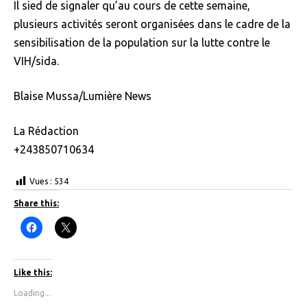
Il sied de signaler qu’au cours de cette semaine,
plusieurs activités seront organisées dans le cadre de la
sensibilisation de la population sur la lutte contre le
VIH/sida.
Blaise Mussa/Lumière News
La Rédaction
+243850710634
Vues :
534
Share this:
C
C
l
l
i
i
c
c
k
k
t
t
Like this:
o
o
s
s
Loading...
h
h
a
a