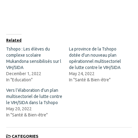
r
r
e
e
o
o
n
n
F
X
a
(
c
O
e
p
b
e
o
n
Related
o
s
k
i
Tshopo : Les élèves du
La province de la Tshopo
(
n
complexe scolaire
O
n
dotée d’un nouveau plan
p
e
Mukandona sensibilisés sur l
opérationnel multisectoriel
e
w
n
w
VIH/SIDA
de lutte contre le VIH/SIDA
s
i
December 1, 2022
May 24, 2022
i
n
n
d
In "Education"
In "Santé & Bien-être"
n
o
e
w
Vers l’élaboration d’un plan
w
)
w
multisectoriel de lutte contre
i
le VIH/SIDA dans la Tshopo
n
d
May 20, 2022
o
In "Santé & Bien-être"
w
)
CATEGORIES