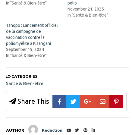
s
i
In "Santé & Bien-être"
polio
i
n
n
d
November 21, 2025
n
o
In "Santé & Bien-être"
e
w
w
)
w
Tshopo : Lancement officiel
i
de la campagne de
n
d
vaccination contre la
o
poliomyélite à Kisangani
w
)
September 19, 2024
In "Santé & Bien-être"
CATEGORIES
Santé & Bien-être
Share This
AUTHOR
Redaction