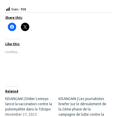
Vues :
908
Share this:
C
C
l
l
i
i
c
c
k
k
t
t
Like this:
o
o
s
s
Loading...
h
h
a
a
r
r
e
e
o
o
n
n
F
X
a
(
c
O
e
p
b
e
o
n
Related
o
s
k
i
KISANGANI | Didier Lomoyo
KISANGANI | Les journalistes
(
n
lance la vaccination contre la
O
n
briefer sur le déroulement de
p
e
poliomyélite dans la Tshopo
la 2ème phase de la
e
w
n
w
November 27, 2025
campagne de lutte contre la