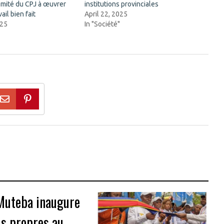
mité du CPJ à œuvrer
institutions provinciales
ail bien fait
April 22, 2025
025
In "Société"
"
 Muteba inaugure
ds propres au