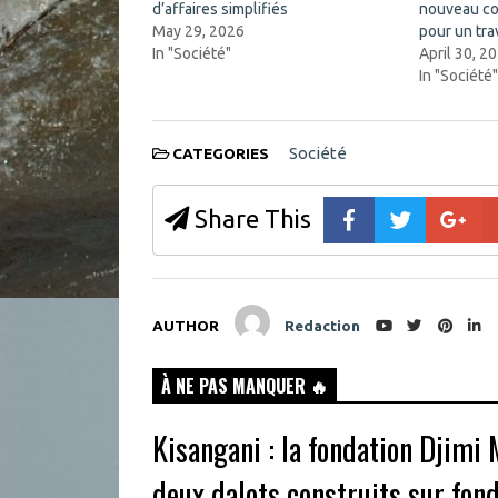
p
e
d’affaires simplifiés
nouveau co
e
w
n
w
May 29, 2026
pour un trav
s
i
In "Société"
April 30, 2
i
n
n
d
In "Société
n
o
e
w
w
)
w
i
Société
CATEGORIES
n
d
o
w
Share This
)
AUTHOR
Redaction
À NE PAS MANQUER 🔥
Kisangani : la fondation Djimi
deux dalots construits sur fon