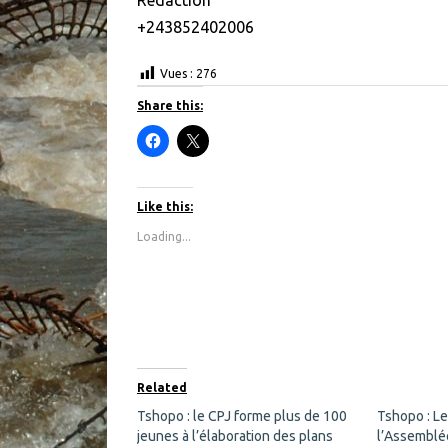
+243852402006
Vues :
276
Share this:
C
C
l
l
i
i
c
c
k
k
t
t
Like this:
o
o
s
s
Loading...
h
h
a
a
r
r
e
e
o
o
n
n
F
X
a
(
c
O
e
p
b
e
o
n
Related
o
s
k
i
Tshopo : le CPJ forme plus de 100
Tshopo : Le
(
n
jeunes à l’élaboration des plans
O
n
l’Assemblée