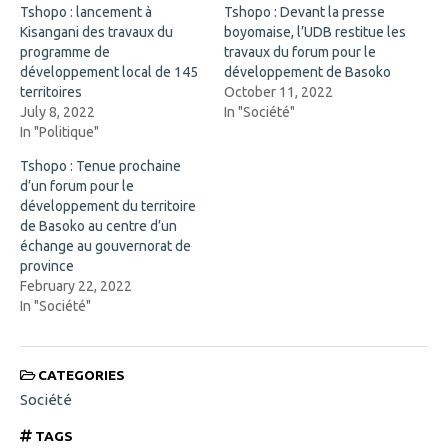
k
i
Tshopo : lancement à
Tshopo : Devant la presse
(
n
Kisangani des travaux du
O
n
boyomaise, l’UDB restitue les
p
e
programme de
travaux du forum pour le
e
w
n
w
développement local de 145
développement de Basoko
s
i
territoires
October 11, 2022
i
n
n
d
July 8, 2022
In "Société"
n
o
In "Politique"
e
w
w
)
w
Tshopo : Tenue prochaine
i
d’un forum pour le
n
d
développement du territoire
o
de Basoko au centre d’un
w
)
échange au gouvernorat de
province
February 22, 2022
In "Société"
CATEGORIES
Société
TAGS