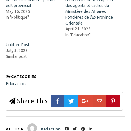
e
w
n
w
édit provincial
des agents et cadres du
s
i
May 16, 2025
Ministère des Affaires
i
n
n
d
In "Politique"
Foncières de l’Ex Province
n
o
Orientale
e
w
w
)
April 21, 2022
w
In "Education"
i
n
d
Untitled Post
o
July 3, 2025
w
)
Similar post
CATEGORIES
Education
Share This
AUTHOR
Redaction