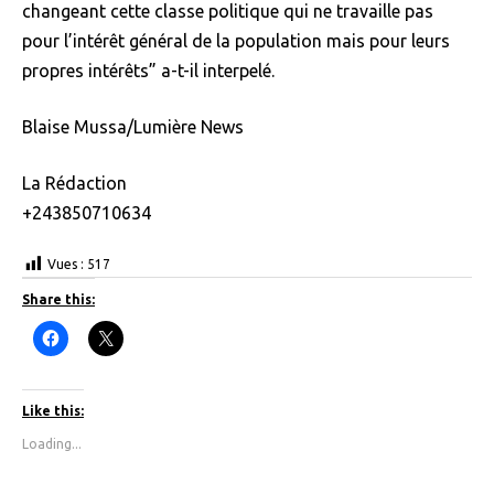
changeant cette classe politique qui ne travaille pas
pour l’intérêt général de la population mais pour leurs
propres intérêts” a-t-il interpelé.
Blaise Mussa/Lumière News
La Rédaction
+243850710634
Vues :
517
Share this:
C
C
l
l
i
i
c
c
k
k
t
t
Like this:
o
o
s
s
Loading...
h
h
a
a
r
r
e
e