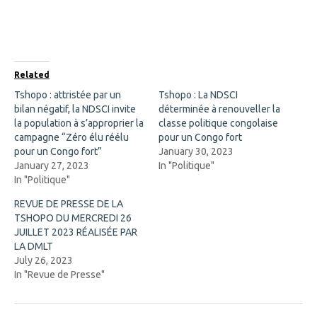
o
o
n
n
F
X
a
(
c
O
e
p
b
e
o
n
Related
o
s
k
i
Tshopo : attristée par un
Tshopo : La NDSCI
(
n
bilan négatif, la NDSCI invite
O
n
déterminée à renouveller la
p
e
la population à s’approprier la
classe politique congolaise
e
w
n
w
campagne “Zéro élu réélu
pour un Congo fort
s
i
pour un Congo fort”
January 30, 2023
i
n
n
d
January 27, 2023
In "Politique"
n
o
In "Politique"
e
w
w
)
w
REVUE DE PRESSE DE LA
i
TSHOPO DU MERCREDI 26
n
d
JUILLET 2023 RÉALISÉE PAR
o
LA DMLT
w
)
July 26, 2023
In "Revue de Presse"