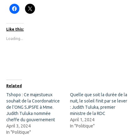
C
C
l
l
i
i
c
c
k
k
t
t
Like this:
o
o
s
s
Loading...
h
h
a
a
r
r
e
e
o
o
n
n
F
X
a
(
c
O
e
p
b
e
o
n
Related
o
s
k
i
Tshopo : Ce majestueux
Quelle que soit la durée de la
(
n
souhait de la Coordonatrice
O
n
nuit, le soleil finit par se lever
p
e
de l’ONG SJPSFE à Mme.
: Judith Tuluka, premier
e
w
n
w
Judith Tuluka nommée
ministre de la RDC
s
i
cheffe du gouvernement
April 1, 2024
i
n
n
d
April 3, 2024
In "Politique"
n
o
In "Politique"
e
w
w
)