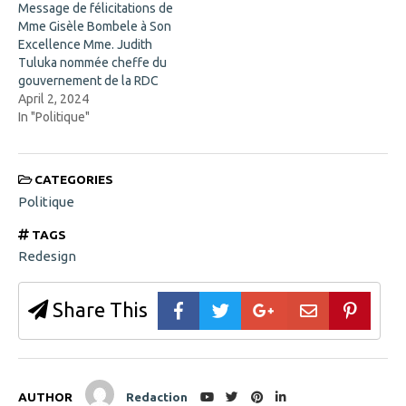
w
Message de félicitations de
i
Mme Gisèle Bombele à Son
n
d
Excellence Mme. Judith
o
Tuluka nommée cheffe du
w
)
gouvernement de la RDC
April 2, 2024
In "Politique"
CATEGORIES
Politique
TAGS
Redesign
Share This
AUTHOR
Redaction