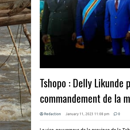
Tshopo : Delly Likunde 
commandement de la ma
Redaction
January 11, 2023 11:08 pm
0
Le vice-gouverneur de la province de la Ts