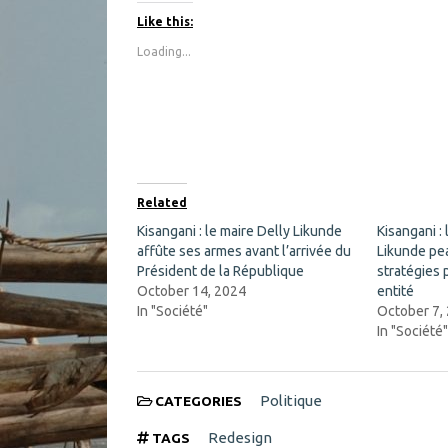
k
k
t
t
Like this:
o
o
s
s
Loading...
h
h
a
a
r
r
e
e
o
o
n
n
F
X
a
(
c
O
e
p
b
e
o
n
Related
o
s
k
i
Kisangani : le maire Delly Likunde
Kisangani : 
(
n
affûte ses armes avant l’arrivée du
O
n
Likunde pe
p
e
Président de la République
stratégies 
e
w
n
w
October 14, 2024
entité
s
i
In "Société"
October 7,
i
n
n
d
In "Société
n
o
e
w
w
)
w
i
Politique
CATEGORIES
n
d
o
Redesign
TAGS
w