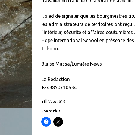
travailler en franche collaboration avec les 
Il sied de signaler que les bourgmestres ti
les administrateurs de territoires ont reçu 
l’intérieur, sécurité et affaires coutumièr
Hope international School en présence des a
Tshopo.
Blaise Mussa/Lumière News
La Rédaction
+243850710634
Vues :
510
Share this:
C
C
l
l
i
i
c
c