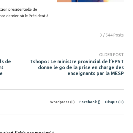
ction présidentielle de
re dernier où le Président à
3 / 544 Posts
OLDER POST
ls de
Tshopo : Le ministre provincial de l’EPST
nt
donne le go de la prise en charge des
de
enseignants par la MESP
Wordpress (0)
Facebook (
)
Disqus (
0
)
quired fields are marked
*