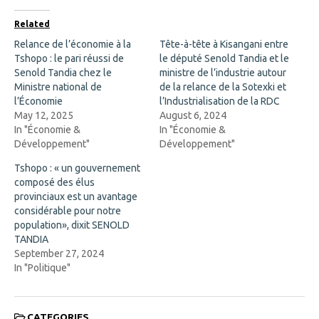
e
p
b
e
o
n
Related
o
s
k
i
Relance de l’économie à la
Tête-à-tête à Kisangani entre
(
n
Tshopo : le pari réussi de
O
n
le député Senold Tandia et le
p
e
Senold Tandia chez le
ministre de l’industrie autour
e
w
n
w
Ministre national de
de la relance de la Sotexki et
s
i
l’Économie
l’Industrialisation de la RDC
i
n
n
d
May 12, 2025
August 6, 2024
n
o
In "Économie &
In "Économie &
e
w
w
)
Développement"
Développement"
w
i
Tshopo : « un gouvernement
n
d
composé des élus
o
provinciaux est un avantage
w
)
considérable pour notre
population», dixit SENOLD
TANDIA
September 27, 2024
In "Politique"
CATEGORIES