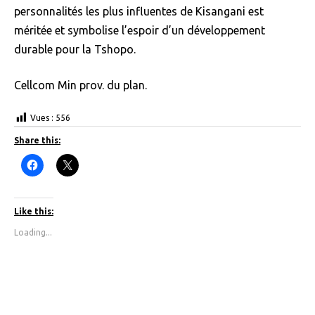
personnalités les plus influentes de Kisangani est
méritée et symbolise l’espoir d’un développement
durable pour la Tshopo.
Cellcom Min prov. du plan.
Vues :
556
Share this:
C
C
l
l
i
i
c
c
k
k
t
t
Like this:
o
o
s
s
Loading...
h
h
a
a
r
r
e
e
o
o
n
n
F
X
a
(
c
O