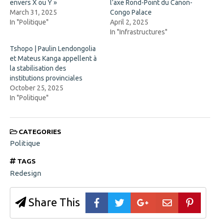
n
d
envers X ou Y »
l’axe Rond-Point du Canon-
n
o
March 31, 2025
Congo Palace
e
w
w
)
In "Politique"
April 2, 2025
w
In "Infrastructures"
i
n
d
Tshopo | Paulin Lendongolia
o
et Mateus Kanga appellent à
w
)
la stabilisation des
institutions provinciales
October 25, 2025
In "Politique"
CATEGORIES
Politique
TAGS
Redesign
Share This