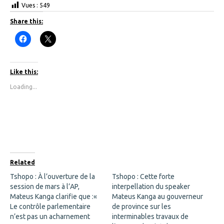
Vues :
549
Share this:
C
C
l
l
i
i
c
c
k
k
t
t
Like this:
o
o
s
s
Loading...
h
h
a
a
r
r
e
e
o
o
n
n
F
X
a
(
c
O
e
p
b
e
o
n
Related
o
s
k
i
Tshopo : À l’ouverture de la
Tshopo : Cette forte
(
n
session de mars à l’AP,
O
n
interpellation du speaker
p
e
Mateus Kanga clarifie que :«
Mateus Kanga au gouverneur
e
w
n
w
Le contrôle parlementaire
de province sur les
s
i
n’est pas un acharnement
interminables travaux de
i
n