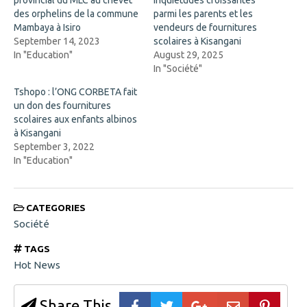
O
n
p
e
des orphelins de la commune
parmi les parents et les
e
w
n
w
Mambaya à Isiro
vendeurs de fournitures
s
i
September 14, 2023
scolaires à Kisangani
i
n
n
d
In "Education"
August 29, 2025
n
o
In "Société"
e
w
w
)
w
Tshopo : l’ONG CORBETA fait
i
un don des fournitures
n
d
scolaires aux enfants albinos
o
à Kisangani
w
)
September 3, 2022
In "Education"
CATEGORIES
Société
TAGS
Hot News
Share This