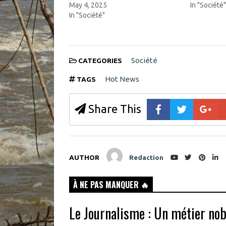
n
d
May 4, 2025
In "Société
n
o
In "Société"
e
w
w
)
w
i
n
d
o
Société
CATEGORIES
w
)
Hot News
TAGS
Share This
AUTHOR
Redaction
À NE PAS MANQUER 🔥
Le Journalisme : Un métier nobl