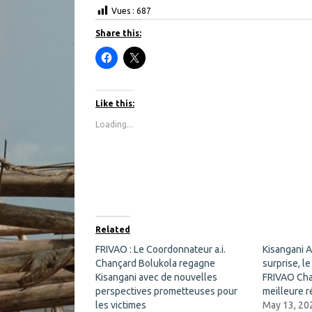
Vues :
687
Share this:
C
C
l
l
i
i
c
c
k
k
t
t
Like this:
o
o
s
s
Loading...
h
h
a
a
r
r
e
e
o
o
n
n
F
X
a
(
c
O
e
p
b
e
o
n
Related
o
s
k
i
FRIVAO : Le Coordonnateur a.i.
Kisangani 
(
n
Chançard Bolukola regagne
O
n
surprise, l
p
e
Kisangani avec de nouvelles
FRIVAO Cha
e
w
n
w
perspectives prometteuses pour
meilleure r
s
i
les victimes
May 13, 20
i
n