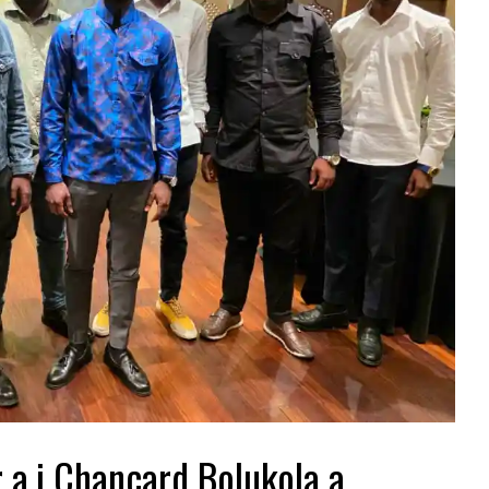
 a.i Chançard Bolukola a