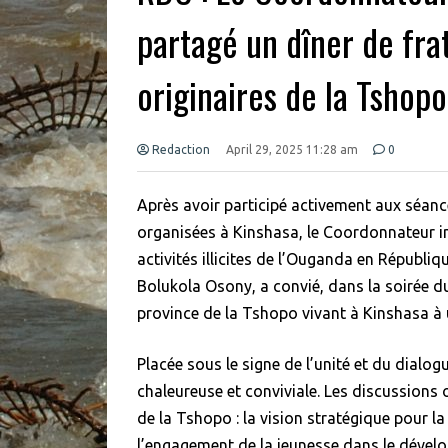
partagé un dîner de fra
originaires de la Tshopo
Redaction
April 29, 2025 11:28 am
0
Après avoir participé activement aux séanc
organisées à Kinshasa, le Coordonnateur i
activités illicites de l’Ouganda en Répub
Bolukola Osony, a convié, dans la soirée du
province de la Tshopo vivant à Kinshasa à u
Placée sous le signe de l’unité et du dialo
chaleureuse et conviviale. Les discussions 
de la Tshopo : la vision stratégique pour 
l’engagement de la jeunesse dans le dévelo