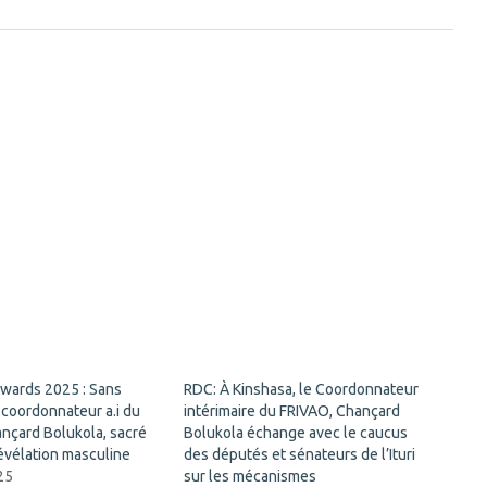
Awards 2025 : Sans
RDC: À Kinshasa, le Coordonnateur
e coordonnateur a.i du
intérimaire du FRIVAO, Chançard
nçard Bolukola, sacré
Bolukola échange avec le caucus
évélation masculine
des députés et sénateurs de l’Ituri
25
sur les mécanismes