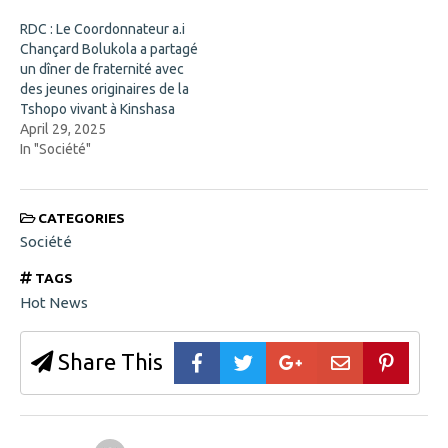
w
)
w
RDC : Le Coordonnateur a.i
i
Chançard Bolukola a partagé
n
d
un dîner de fraternité avec
o
des jeunes originaires de la
w
)
Tshopo vivant à Kinshasa
April 29, 2025
In "Société"
CATEGORIES
Société
TAGS
Hot News
Share This