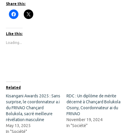
Share this:
C
C
l
l
i
i
c
c
k
k
t
t
Like this:
o
o
s
s
Loading...
h
h
a
a
r
r
e
e
o
o
n
n
F
X
a
(
c
O
e
p
b
e
o
n
Related
o
s
k
i
Kisangani Awards 2025 : Sans
RDC : Un diplôme de mérite
(
n
surprise, le coordonnateur a.i
O
n
décerné à Chançard Bolukola
p
e
du FRIVAO Chançard
Osony, Coordonnateur ai du
e
w
n
w
Bolukola, sacré meilleure
FRIVAO
s
i
révélation masculine
November 19, 2024
i
n
n
d
May 13, 2025
In "Société"
n
o
In "Société"
e
w