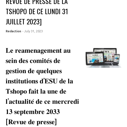
REVUE DE PRESSE DE LA
TSHOPO DE CE LUNDI 31
JUILLET 2023]
Redaction
- July 31, 2023
𝐋𝐞 𝐫𝐞𝐚𝐦𝐞𝐧𝐚𝐠𝐞𝐦𝐞𝐧𝐭 𝐚𝐮
𝐬𝐞𝐢𝐧 𝐝𝐞𝐬 𝐜𝐨𝐦𝐢𝐭𝐞́𝐬 𝐝𝐞
𝐠𝐞𝐬𝐭𝐢𝐨𝐧 𝐝𝐞 𝐪𝐮𝐞𝐥𝐪𝐮𝐞𝐬
𝐢𝐧𝐬𝐭𝐢𝐭𝐮𝐭𝐢𝐨𝐧𝐬 𝐝’𝐄𝐒𝐔 𝐝𝐞 𝐥𝐚
𝐓𝐬𝐡𝐨𝐩𝐨 𝐟𝐚𝐢𝐭 𝐥𝐚 𝐮𝐧𝐞 𝐝𝐞
𝐥’𝐚𝐜𝐭𝐮𝐚𝐥𝐢𝐭𝐞́ 𝐝𝐞 𝐜𝐞 𝐦𝐞𝐫𝐜𝐫𝐞𝐝𝐢
𝟏𝟑 𝐬𝐞𝐩𝐭𝐞𝐦𝐛𝐫𝐞 𝟐𝟎𝟑𝟑
[𝐑𝐞𝐯𝐮𝐞 𝐝𝐞 𝐩𝐫𝐞𝐬𝐬𝐞]