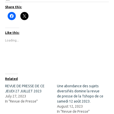
Share this:
C
C
l
l
i
i
c
c
k
k
t
t
Like this:
o
o
s
s
Loading...
h
h
a
a
r
r
e
e
o
o
n
n
F
X
a
(
c
O
e
p
b
e
o
n
Related
o
s
k
i
REVUE DE PRESSE DE CE
Une abondance des sujets
(
n
JEUDI 27 JUILLET 2023
O
n
diversifiés domine la revue
p
e
July 27, 2023
de presse de la Tshopo de ce
e
w
n
w
In "Revue de Presse"
samedi 12 août 2023.
s
i
August 12, 2023
i
n
n
d
In "Revue de Presse"