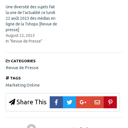
n
o
e
w
Une diversité des sujets fait
w
)
w
la une de l’actualité ce lundi
i
22 août 2023 des médias en
n
d
ligne de la Tshopo [Revue de
o
presse]
w
)
August 22, 2023
In "Revue de Presse"
CATEGORIES
Revue de Presse
TAGS
Marketing Online
Share This