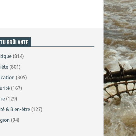
TU BRÛLANTE
itique
(814)
iété
(801)
cation
(305)
urité
(167)
re
(129)
té & Bien-être
(127)
igion
(94)