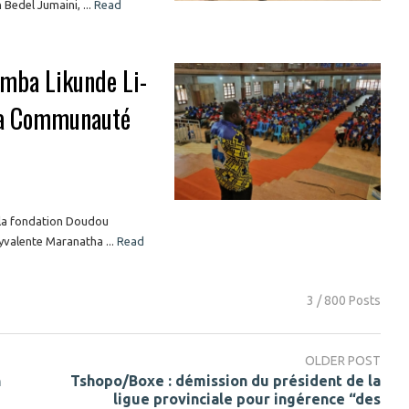
 Bedel Jumaini, ...
Read
amba Likunde Li-
la Communauté
 la fondation Doudou
yvalente Maranatha ...
Read
3 / 800 Posts
OLDER POST
n
Tshopo/Boxe : démission du président de la
ligue provinciale pour ingérence “des