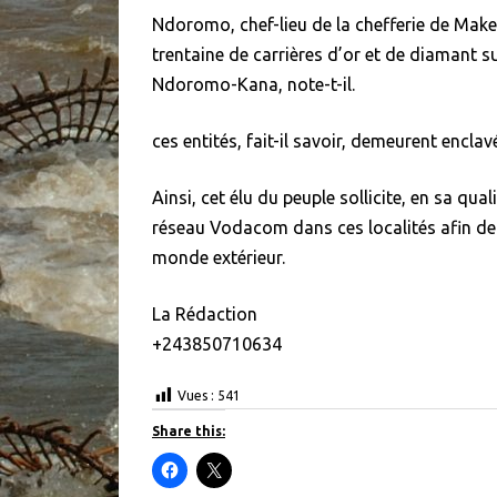
Ndoromo, chef-lieu de la chefferie de Mak
trentaine de carrières d’or et de diamant s
Ndoromo-Kana, note-t-il.
ces entités, fait-il savoir, demeurent enc
Ainsi, cet élu du peuple sollicite, en sa qua
réseau Vodacom dans ces localités afin de
monde extérieur.
La Rédaction
+243850710634
Vues :
541
Share this:
C
C
l
l
i
i