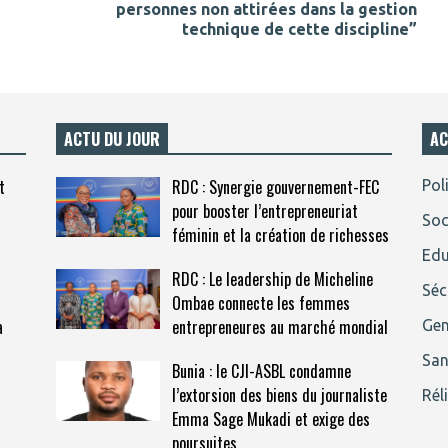
personnes non attirées dans la gestion
technique de cette discipline”
ACTU DU JOUR
AC
t
RDC : Synergie gouvernement-FEC
Pol
pour booster l’entrepreneuriat
Soc
féminin et la création de richesses
Edu
RDC : Le leadership de Micheline
Séc
Ombae connecte les femmes
a
entrepreneures au marché mondial
Gen
San
Bunia : le CJI-ASBL condamne
l’extorsion des biens du journaliste
Rél
Emma Sage Mukadi et exige des
poursuites