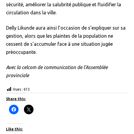
sécurité, améliorer la salubrité publique et fluidifier la
circulation dans la ville.
Delly Likunde aura ainsi l’occasion de s’expliquer sur sa
gestion, alors que les plaintes de la population ne
cessent de s’accumuler face à une situation jugée
préoccupante.
Avec la celcom de communication de l’Assemblée
provinciale
Vues :
613
Share this:
C
C
l
l
i
i
c
c
k
k
t
t
Like this:
o
o