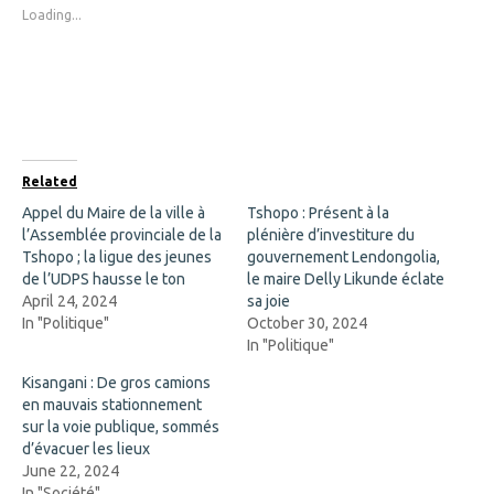
s
s
Loading...
h
h
a
a
r
r
e
e
o
o
n
n
F
X
a
(
c
O
e
p
b
e
o
n
Related
o
s
k
i
Appel du Maire de la ville à
Tshopo : Présent à la
(
n
l’Assemblée provinciale de la
O
n
plénière d’investiture du
p
e
Tshopo ; la ligue des jeunes
gouvernement Lendongolia,
e
w
n
w
de l’UDPS hausse le ton
le maire Delly Likunde éclate
s
i
April 24, 2024
sa joie
i
n
n
d
In "Politique"
October 30, 2024
n
o
In "Politique"
e
w
w
)
w
Kisangani : De gros camions
i
en mauvais stationnement
n
d
sur la voie publique, sommés
o
d’évacuer les lieux
w
)
June 22, 2024
In "Société"