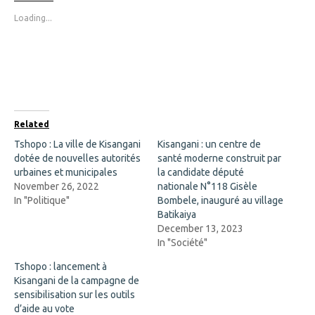
o
o
s
s
Loading...
h
h
a
a
r
r
e
e
o
o
n
n
F
X
a
(
c
O
e
p
b
e
o
n
Related
o
s
k
i
Tshopo : La ville de Kisangani
Kisangani : un centre de
(
n
dotée de nouvelles autorités
O
n
santé moderne construit par
p
e
urbaines et municipales
la candidate député
e
w
n
w
November 26, 2022
nationale N°118 Gisèle
s
i
In "Politique"
Bombele, inauguré au village
i
n
n
d
Batikaiya
n
o
December 13, 2023
e
w
w
)
In "Société"
w
i
Tshopo : lancement à
n
d
Kisangani de la campagne de
o
sensibilisation sur les outils
w
)
d’aide au vote