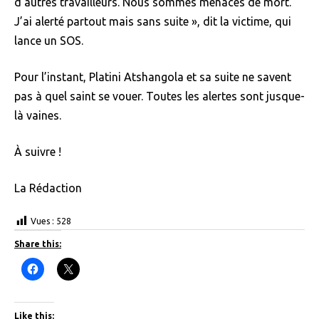
d’autres travailleurs. Nous sommes menacés de mort.
J’ai alerté partout mais sans suite », dit la victime, qui
lance un SOS.
Pour l’instant, Platini Atshangola et sa suite ne savent
pas à quel saint se vouer. Toutes les alertes sont jusque-
là vaines.
À suivre !
La Rédaction
Vues :
528
Share this:
C
C
l
l
i
i
c
c
k
k
t
t
Like this: