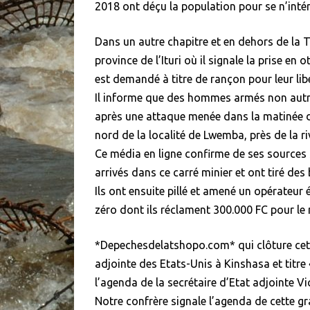
2018 ont déçu la population pour se n’intére
Dans un autre chapitre et en dehors de l
province de l’Ituri où il signale la prise 
est demandé à titre de rançon pour leur lib
Il informe que des hommes armés non autr
après une attaque menée dans la matinée d
nord de la localité de Lwemba, près de la ri
Ce média en ligne confirme de ses sources
arrivés dans ce carré minier et ont tiré d
Ils ont ensuite pillé et amené un opérateu
zéro dont ils réclament 300.000 FC pour le 
*Depechesdelatshopo.com* qui clôture cette 
adjointe des Etats-Unis à Kinshasa et titre
l’agenda de la secrétaire d’Etat adjointe 
Notre confrère signale l’agenda de cette g