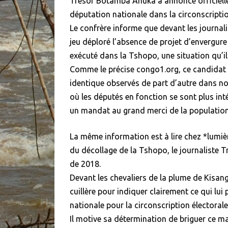
Trésor Botamba Ahuka a annoncé officielle
députation nationale dans la circonscriptio
Le confrère informe que devant les journa
jeu déploré l’absence de projet d’envergure 
exécuté dans la Tshopo, une situation qu’il
Comme le précise congo1.org, ce candidat 
identique observés de part d’autre dans no
où les députés en fonction se sont plus inté
un mandat au grand merci de la population
La même information est à lire chez *lumièr
du décollage de la Tshopo, le journaliste T
de 2018.
Devant les chevaliers de la plume de Kisang
cuillère pour indiquer clairement ce qui lui
nationale pour la circonscription électoral
Il motive sa détermination de briguer ce man