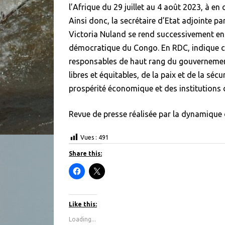
l’Afrique du 29 juillet au 4 août 2023, à e
Ainsi donc, la secrétaire d’Etat adjointe pa
Victoria Nuland se rend successivement en 
démocratique du Congo. En RDC, indique ce
responsables de haut rang du gouvernement
libres et équitables, de la paix et de la séc
prospérité économique et des institutions
Revue de presse réalisée par la dynamique
Vues :
491
Share this:
C
C
l
l
i
i
c
c
k
k
t
t
Like this:
o
o
s
s
Loading...
h
h