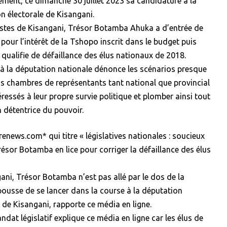
ment, ce dimanche 30 juillet 2023 sa candidature à la
n électorale de Kisangani.
listes de Kisangani, Trésor Botamba Ahuka a d’entrée de
pour l’intérêt de la Tshopo inscrit dans le budget puis
 qualifie de défaillance des élus nationaux de 2018.
à la députation nationale dénonce les scénarios presque
s chambres de représentants tant national que provincial
ressés à leur propre survie politique et plomber ainsi tout
 détentrice du pouvoir.
enews.com* qui titre « législatives nationales : soucieux
résor Botamba en lice pour corriger la défaillance des élus
ani, Trésor Botamba n’est pas allé par le dos de la
 pousse de se lancer dans la course à la députation
e de Kisangani, rapporte ce média en ligne.
dat législatif explique ce média en ligne car les élus de