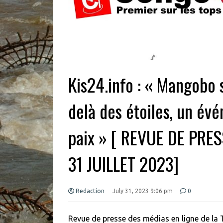
Kis24.info : « Mangobo s
delà des étoiles, un év
paix » [ REVUE DE PRE
31 JUILLET 2023]
Redaction
July 31, 2023 9:06 pm
0
Revue de presse des médias en ligne de la T