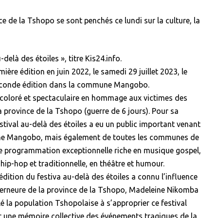
ce de la Tshopo se sont penchés ce lundi sur la culture, la
elà des étoiles », titre Kis24.info.
ère édition en juin 2022, le samedi 29 juillet 2023, le
 seconde édition dans la commune Mangobo.
t coloré et spectaculaire en hommage aux victimes des
a province de la Tshopo (guerre de 6 jours). Pour sa
estival au-delà des étoiles a eu un public important venant
ne Mangobo, mais également de toutes les communes de
’une programmation exceptionnelle riche en musique gospel,
 hip-hop et traditionnelle, en théâtre et humour.
dition du festiva au-delà des étoiles a connu l’influence
uverneure de la province de la Tshopo, Madeleine Nikomba
é la population Tshopolaise à s’approprier ce festival
rir une mémoire collective des événements tragiques de la