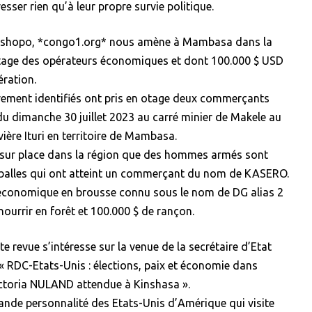
sser rien qu’à leur propre survie politique.
a Tshopo, *congo1.org* nous amène à Mambasa dans la
en otage des opérateurs économiques et dont 100.000 $ USD
ération.
ement identifiés ont pris en otage deux commerçants
u dimanche 30 juillet 2023 au carré minier de Makele au
vière Ituri en territoire de Mambasa.
 sur place dans la région que des hommes armés sont
es balles qui ont atteint un commerçant du nom de KASERO.
r économique en brousse connu sous le nom de DG alias 2
nourrir en forêt et 100.000 $ de rançon.
revue s’intéresse sur la venue de la secrétaire d’Etat
 « RDC-Etats-Unis : élections, paix et économie dans
Victoria NULAND attendue à Kinshasa ».
rande personnalité des Etats-Unis d’Amérique qui visite