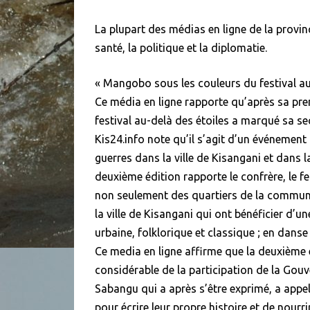
La plupart des médias en ligne de la provin
santé, la politique et la diplomatie.
« Mangobo sous les couleurs du festival au-d
Ce média en ligne rapporte qu’après sa premi
festival au-delà des étoiles a marqué sa
Kis24.info note qu’il s’agit d’un événemen
guerres dans la ville de Kisangani et dans l
deuxième édition rapporte le confrère, le f
non seulement des quartiers de la commu
la ville de Kisangani qui ont bénéficier d
urbaine, folklorique et classique ; en danse
Ce media en ligne affirme que la deuxième é
considérable de la participation de la Go
Sabangu qui a après s’être exprimé, a appel
pour écrire leur propre histoire et de nour