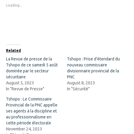
s
s
Loading...
h
h
a
a
r
r
e
e
o
o
n
n
F
X
a
(
c
O
e
p
b
e
o
n
Related
o
s
k
i
La Revue de presse de la
Tshopo : Prise d’étendard du
(
n
Tshopo de ce samedi 5 août
O
n
nouveau commissaire
p
e
dominée par le secteur
divisionnaire provincial de la
e
w
n
w
sécuritaire
PNC
s
i
August 5, 2023
August 8, 2023
i
n
n
d
In "Revue de Presse"
In "Sécurité"
n
o
e
w
Tshopo : Le Commissaire
w
)
w
Provincial de la PNC appelle
i
ses agents à la discipline et
n
d
au professionnalisme en
o
cette période électorale
w
)
November 24, 2023