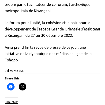
propre par le facilitateur de ce forum, l’archevêque
métropolitain de Kisangani.
Le forum pour l’unité, la cohésion et la paix pour le
développement de l’espace Grande Orientale s’était tenu
à Kisangani du 27 au 30 décembre 2022.
Ainsi prend fin la revue de presse de ce jour, une
initiative de la dynamique des médias en ligne de la
Tshopo.
Vues :
654
Share this:
C
C
l
l
i
i
c
c
k
k
t
t
Like this:
o
o