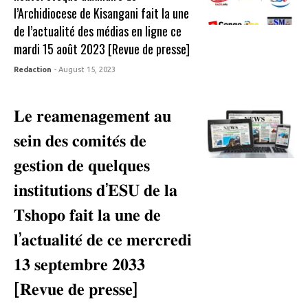
l’Archidiocese de Kisangani fait la une
de l’actualité des médias en ligne ce
mardi 15 août 2023 [Revue de presse]
Redaction
- August 15, 2023
𝐋𝐞 𝐫𝐞𝐚𝐦𝐞𝐧𝐚𝐠𝐞𝐦𝐞𝐧𝐭 𝐚𝐮
𝐬𝐞𝐢𝐧 𝐝𝐞𝐬 𝐜𝐨𝐦𝐢𝐭𝐞́𝐬 𝐝𝐞
𝐠𝐞𝐬𝐭𝐢𝐨𝐧 𝐝𝐞 𝐪𝐮𝐞𝐥𝐪𝐮𝐞𝐬
𝐢𝐧𝐬𝐭𝐢𝐭𝐮𝐭𝐢𝐨𝐧𝐬 𝐝’𝐄𝐒𝐔 𝐝𝐞 𝐥𝐚
𝐓𝐬𝐡𝐨𝐩𝐨 𝐟𝐚𝐢𝐭 𝐥𝐚 𝐮𝐧𝐞 𝐝𝐞
𝐥’𝐚𝐜𝐭𝐮𝐚𝐥𝐢𝐭𝐞́ 𝐝𝐞 𝐜𝐞 𝐦𝐞𝐫𝐜𝐫𝐞𝐝𝐢
𝟏𝟑 𝐬𝐞𝐩𝐭𝐞𝐦𝐛𝐫𝐞 𝟐𝟎𝟑𝟑
[𝐑𝐞𝐯𝐮𝐞 𝐝𝐞 𝐩𝐫𝐞𝐬𝐬𝐞]