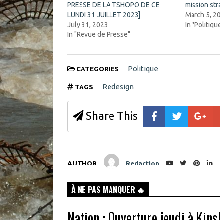
s
i
PRESSE DE LA TSHOPO DE CE
mission str
i
n
n
d
LUNDI 31 JUILLET 2023]
March 5, 2
n
o
July 31, 2023
In "Politiqu
e
w
w
)
In "Revue de Presse"
w
i
n
d
o
Politique
CATEGORIES
w
)
Redesign
TAGS
Share This
AUTHOR
Redaction
À NE PAS MANQUER 🔥
Nation : Ouverture jeudi à Kin