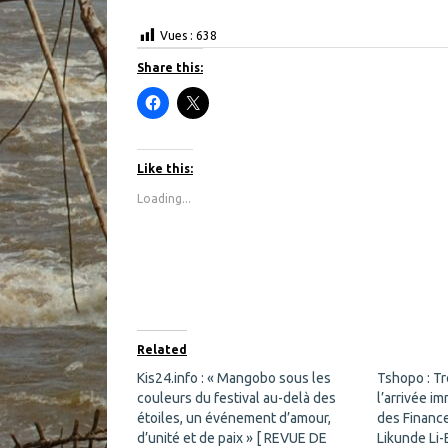
Vues :
638
Share this:
C
C
l
l
i
i
c
c
k
k
t
t
Like this:
o
o
s
s
Loading...
h
h
a
a
r
r
e
e
o
o
n
n
F
X
a
(
c
O
e
p
b
e
o
n
Related
o
s
k
i
Kis24.info : « Mangobo sous les
Tshopo : T
(
n
couleurs du festival au-delà des
O
n
l’arrivée i
p
e
étoiles, un événement d’amour,
des Financ
e
w
n
w
d’unité et de paix » [ REVUE DE
Likunde Li-