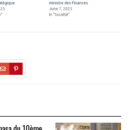
atégique
ministre des Finances
025
June 7, 2025
e"
In "Société"
shasa du 10ème