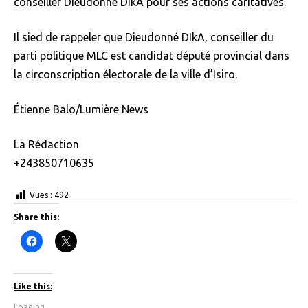
conseiller Dieudonné DIkA pour ses actions caritatives.
Il sied de rappeler que Dieudonné DIkA, conseiller du
parti politique MLC est candidat député provincial dans
la circonscription électorale de la ville d’Isiro.
Étienne Balo/Lumière News
La Rédaction
+243850710635
Vues :
492
Share this:
C
C
l
l
i
i
c
c
k
k
t
t
Like this:
o
o
s
s
Loading...