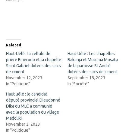
h
h
a
a
r
r
e
e
o
o
n
n
F
X
a
(
c
O
e
p
b
e
o
n
Related
o
s
k
i
Haut-Uélé : la cellule de
Haut-Uélé : Les chapelles
(
n
prière Emerodo et la chapelle
O
n
Bakanja et Motema Mosatu
p
e
Saint Gabriel dotées des sacs
de la paroisse St André
e
w
n
w
de ciment
dotées des sacs de ciment
s
i
November 12, 2023
September 18, 2023
i
n
n
d
In "Politique"
In "Société"
n
o
e
w
Haut uélé : le candidat
w
)
w
député provincial Dieudonné
i
Dika du MLC a communié
n
d
avec la population du village
o
Madoliki.
w
)
November 2, 2023
In "Politique"