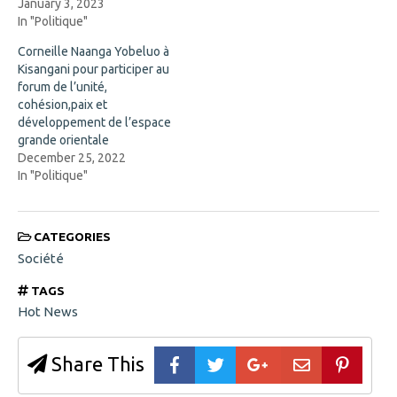
n
d
January 3, 2023
n
o
In "Politique"
e
w
w
)
w
Corneille Naanga Yobeluo à
i
Kisangani pour participer au
n
d
forum de l’unité,
o
cohésion,paix et
w
)
développement de l’espace
grande orientale
December 25, 2022
In "Politique"
CATEGORIES
Société
TAGS
Hot News
Share This