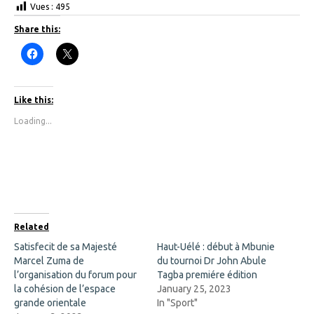
Vues :
495
Share this:
C
C
l
l
i
i
c
c
k
k
t
t
Like this:
o
o
s
s
Loading...
h
h
a
a
r
r
e
e
o
o
n
n
F
X
a
(
c
O
e
p
b
e
o
n
Related
o
s
k
i
Satisfecit de sa Majesté
Haut-Uélé : début à Mbunie
(
n
Marcel Zuma de
O
n
du tournoi Dr John Abule
p
e
l’organisation du forum pour
Tagba premiére édition
e
w
n
w
la cohésion de l’espace
January 25, 2023
s
i
grande orientale
In "Sport"
i
n