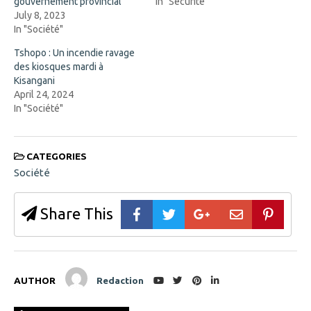
gouvernement provincial
In "Sécurité"
i
n
n
d
July 8, 2023
n
o
In "Société"
e
w
w
)
w
Tshopo : Un incendie ravage
i
des kiosques mardi à
n
d
Kisangani
o
April 24, 2024
w
)
In "Société"
CATEGORIES
Société
Share This
AUTHOR
Redaction