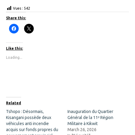
Vues :
542
Share this:
C
C
l
l
i
i
c
c
k
k
t
t
Like this:
o
o
s
s
Loading...
h
h
a
a
r
r
e
e
o
o
n
n
F
X
a
(
c
O
e
p
b
e
o
n
Related
o
s
k
i
Tshopo : Désormais,
Inauguration du Quartier
(
n
Kisangani possède deux
O
n
Général de la 11ᵉ Région
p
e
véhicules anti incendie
Militaire à Kikwit
e
w
n
w
acquis sur fonds propres du
March 26, 2026
s
i