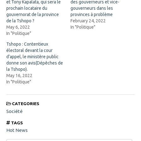
et Tony Kapalata, qui sera le
O
n
des gouverneurs et vice-
p
e
prochain locataire du
gouverneurs dans les
e
w
n
w
gouvernorat de la province
provinces à problème
s
i
de la Tshopo ?
February 24, 2022
i
n
n
d
May 6, 2022
In "Politique"
n
o
In "Politique"
e
w
w
)
w
Tshopo : Contentieux
i
électoral devant la cour
n
d
d’appel, le ministère public
o
donne son avis(Dépêches de
w
)
la Tshopo).
May 16, 2022
In "Politique"
CATEGORIES
Société
TAGS
Hot News