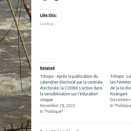
i
i
c
c
k
k
t
t
Like this:
o
o
s
s
Loading...
h
h
a
a
r
r
e
e
o
o
n
n
F
X
a
(
c
O
e
p
b
e
o
n
Related
o
s
k
i
Tshopo : Après la publication du
Tshopo : L
(
n
calendrier électoral par la centrale
O
n
les Femmes 
p
e
électorale, la CODEK s’active dans
de la loi él
e
w
n
w
la sensibilisation sur l’éducation
Kisangani
s
i
civique
December 
i
n
n
d
November 28, 2022
In "Politiqu
n
o
In "Politique"
e
w
w
)
w
i
n