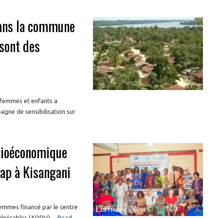
dans la commune
sont des
 femmes et enfants a
agne de sensibilisation sur
ocioéconomique
ap à Kisangani
emmes financé par le centre
lnérables (ADDV) ...
Read