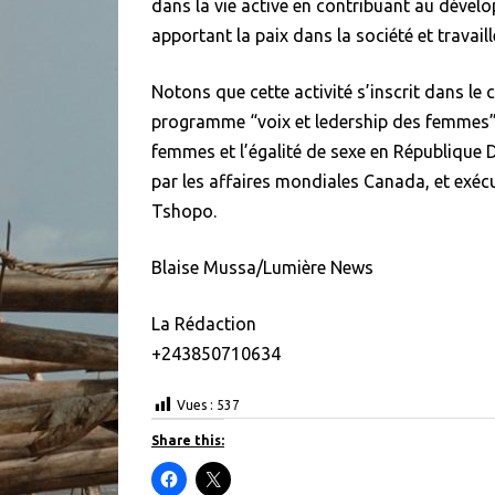
dans la vie active en contribuant au dévelo
apportant la paix dans la société et travail
Notons que cette activité s’inscrit dans le
programme “voix et ledership des femmes
femmes et l’égalité de sexe en République
par les affaires mondiales Canada, et exé
Tshopo.
Blaise Mussa/Lumière News
La Rédaction
+243850710634
Vues :
537
Share this:
C
C
l
l