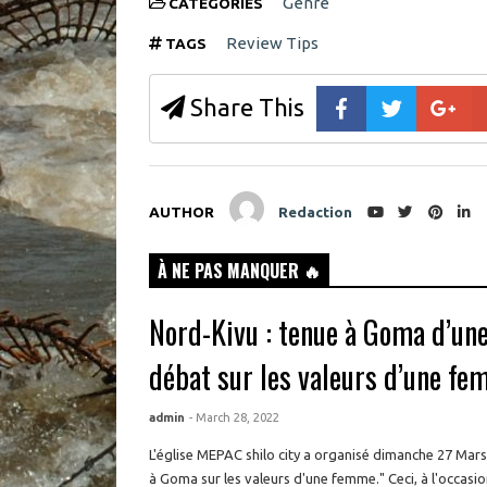
d
Genre
CATEGORIES
o
w
Review Tips
TAGS
)
Share This
AUTHOR
Redaction
À NE PAS MANQUER 🔥
Nord-Kivu : tenue à Goma d’un
débat sur les valeurs d’une f
admin
- March 28, 2022
L'église MEPAC shilo city a organisé dimanche 27 Mar
à Goma sur les valeurs d'une femme." Ceci, à l'occasion 