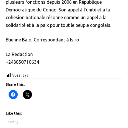
plusieurs fonctions depuis 2006 en République
Démocratique du Congo. Son appel à l’unité et à la
cohésion nationale résonne comme un appel à la
solidarité et à la paix pour tout le peuple congolais.
Étienne Balo, Correspondant à Isiro
La Rédaction
+243850710634
Vues :
579
Share this:
C
C
l
l
i
i
c
c
k
k
t
t
Like this:
o
o
s
s
Loading...
h
h
a
a