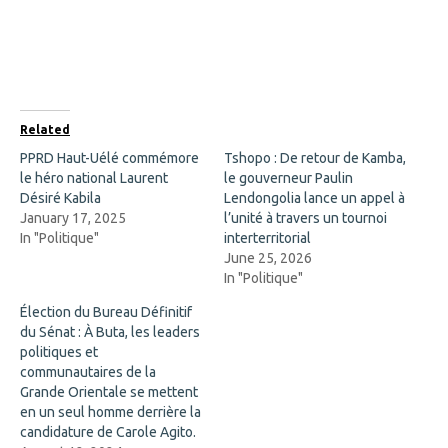
r
r
e
e
o
o
n
n
F
X
a
(
c
O
e
p
b
e
o
n
Related
o
s
k
i
PPRD Haut-Uélé commémore
Tshopo : De retour de Kamba,
(
n
le héro national Laurent
O
n
le gouverneur Paulin
p
e
Désiré Kabila
Lendongolia lance un appel à
e
w
n
w
January 17, 2025
l’unité à travers un tournoi
s
i
In "Politique"
interterritorial
i
n
n
d
June 25, 2026
n
o
In "Politique"
e
w
w
)
w
Élection du Bureau Définitif
i
du Sénat : À Buta, les leaders
n
d
politiques et
o
communautaires de la
w
)
Grande Orientale se mettent
en un seul homme derrière la
candidature de Carole Agito.