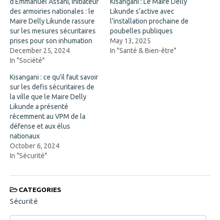
d’Emmanuel Assani, initiateur
O
n
Kisangani : Le Maire Delly
p
e
des armoiries nationales : le
Likunde s’active avec
e
w
n
w
Maire Delly Likunde rassure
l’installation prochaine de
s
i
sur les mesures sécuritaires
poubelles publiques
i
n
n
d
prises pour son inhumation
May 13, 2025
n
o
December 25, 2024
In "Santé & Bien-être"
e
w
w
)
In "Société"
w
i
Kisangani : ce qu’il faut savoir
n
d
sur les defis sécuritaires de
o
la ville que le Maire Delly
w
)
Likunde a présenté
récemment au VPM de la
défense et aux élus
nationaux
October 6, 2024
In "Sécurité"
CATEGORIES
Sécurité