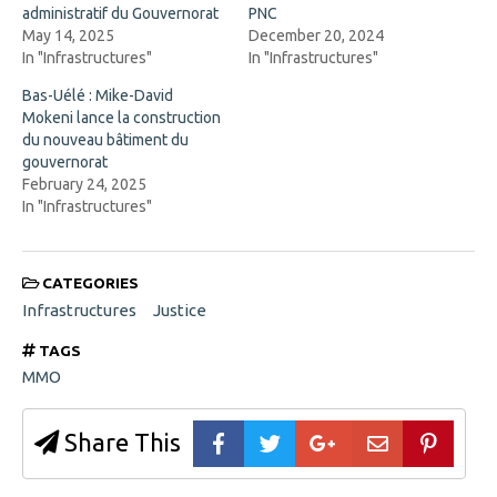
s
i
administratif du Gouvernorat
PNC
i
n
n
d
May 14, 2025
December 20, 2024
n
o
In "Infrastructures"
In "Infrastructures"
e
w
w
)
w
Bas-Uélé : Mike-David
i
Mokeni lance la construction
n
d
du nouveau bâtiment du
o
gouvernorat
w
)
February 24, 2025
In "Infrastructures"
CATEGORIES
Infrastructures
Justice
TAGS
MMO
Share This