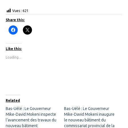
Vues :
621
Share this:
C
C
l
l
i
i
c
c
k
k
t
t
Like this:
o
o
s
s
Loading...
h
h
a
a
r
r
e
e
o
o
n
n
F
X
a
(
c
O
e
p
b
e
o
n
Related
o
s
k
i
Bas-Uélé : Le Gouverneur
Bas-Uélé : Le Gouverneur
(
n
Mike-David Mokeni inspecte
O
n
Mike-David Mokeni inaugure
p
e
l’avancement des travaux du
le nouveau bâtiment du
e
w
n
w
nouveau bâtiment
commissariat provincial de la